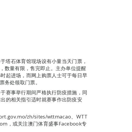
位将于塔石体育馆现场设有小量当天门票，
张，数量有限，售完即止。主办单位提醒
小时起进场，而网上购票人士可于每日早
之票务处领取门票。
将于赛事举行期间严格执行防疫措施，同
发出的相关指引适时就赛事作出防疫安
.mo/zh/sites/wttmacao、WTT
.com，或关注澳门体育盛事Facebook专