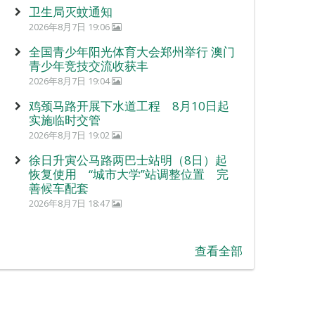
卫生局灭蚊通知
2026年8月7日 19:06
全国青少年阳光体育大会郑州举行 澳门
青少年竞技交流收获丰
2026年8月7日 19:04
鸡颈马路开展下水道工程 8月10日起
实施临时交管
2026年8月7日 19:02
徐日升寅公马路两巴士站明（8日）起
恢复使用 “城市大学”站调整位置 完
善候车配套
2026年8月7日 18:47
查看全部