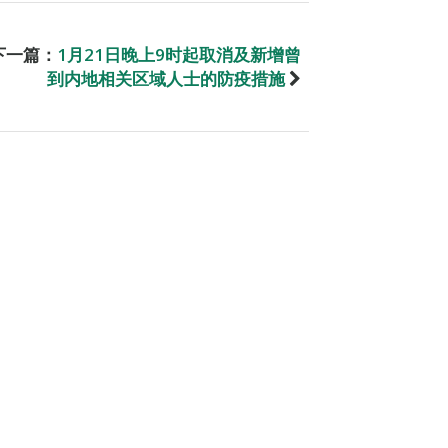
下一篇：
1月21日晚上9时起取消及新增曾
到内地相关区域人士的防疫措施