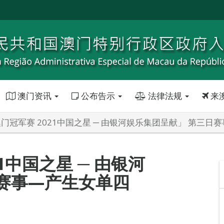
澳门资讯
公布告示
法律法规
来
 澳门冠军赛 2021中国之星 ─ 由银河娱乐集团呈献」 第三
21中国之星 ─ 由银河
赛事—产生女单四