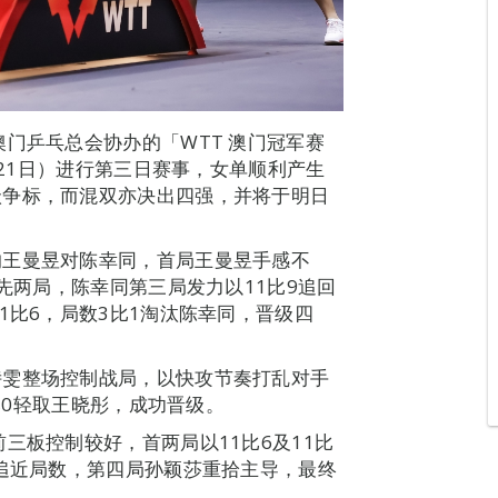
门乒乓总会协办的「WTT 澳门冠军赛
（21日）进行第三日赛事，女单顺利产生
级争标，而混双亦决出四强，并将于明日
的王曼昱对陈幸同，首局王曼昱手感不
领先两局，陈幸同第三局发力以11比9追回
1比6，局数3比1淘汰陈幸同，晋级四
诗雯整场控制战局，以快攻节奏打乱对手
3比0轻取王晓彤，成功晋级。
三板控制较好，首两局以11比6及11比
9追近局数，第四局孙颖莎重拾主导，最终