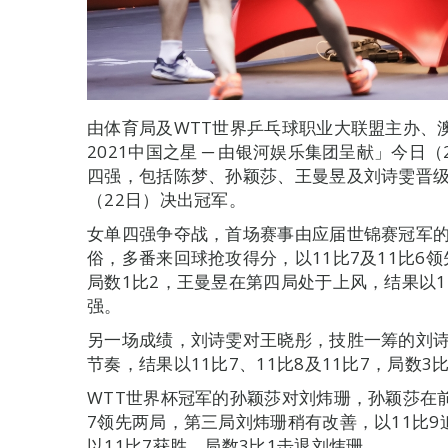
由体育局及WTT世界乒乓球职业大联盟主办、澳
2021中国之星 ─ 由银河娱乐集团呈献」今日
四强，包括陈梦、孙颖莎、王曼昱及刘诗雯晋
（22日）决出冠军。
女单四强争夺战，首场赛事由应届世锦赛冠军
俗，多番来回球抢攻得分，以11比7及11比6
局数1比2，王曼昱在第四局处于上风，结果以1
强。
另一场成绩，刘诗雯对王晓彤，技胜一筹的刘
节奏，结果以11比7、11比8及11比7，局数
WTT世界杯冠军的孙颖莎对刘炜珊，孙颖莎在前
7领先两局，第三局刘炜珊稍有改善，以11比
以11比7获胜，局数3比1击退刘炜珊。