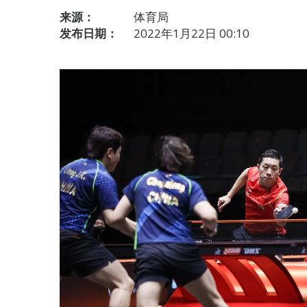
来源：
体育局
发布日期：
2022年1月22日 00:10