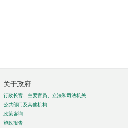
页
关于政府
脚
菜
行政长官、主要官员、立法和司法机关
单
公共部门及其他机构
政策咨询
施政报告