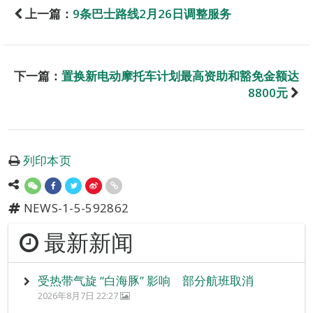
上一篇：
9条巴士路线2月26日调整服务
下一篇：
置换新电动摩托车计划最高资助和豁免金额达
8800元
列印本页
NEWS-1-5-592862
最新新闻
受热带气旋 “白海豚” 影响 部分航班取消
2026年8月7日 22:27