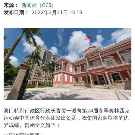
来源：
新闻局（GCS）
发布日期：
2022年2月21日 10:15
澳门特别行政区行政长官贺一诚向第24届冬季奥林匹克
运动会中国体育代表团发出贺函，祝贺国家队取得的优
异成绩。贺函全文如下：