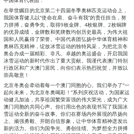
中国体育代表团：
在举世瞩目的北京第二十四届冬季奥林匹克运动会上，
我国体育健儿以“使命在肩、奋斗有我”的责任担当，努
力拼搏，奋勇争先，取得9枚金牌、4枚银牌、2枚铜牌
的优异成绩，金牌数和奖牌数均创历史最高，为伟大祖
国和人民赢得了荣誉。中国代表团弘扬中华体育精神和
奥林匹克精神，绽放冰雪运动的独特风采，为把北京冬
奥会办成一届精彩、非凡、卓越的奥运盛会，开启我国
冰雪运动的新时代作出了重大贡献。我谨代表澳门特别
行政区和广大澳门居民，向你们表示热烈祝贺，并致以
崇高敬意！
北京冬奥会牵动着每一个澳门同胞的心。我们举办了“一
起向未来，为北京冬奥喝彩！”系列庆祝活动，为国家运
动健儿加油，共享祖国繁荣富强的伟大荣光，成为广大
澳门同胞的共同心声。你们用出色的表现书写了我国冰
雪运动全新的奋斗故事。你们在赛场内外展现的昂扬向
上、顽强勇毅、开朗自信形象，让中华体育精神迸发出
新的活力。你们为国争光、勇创佳绩、为梦想全力拼搏