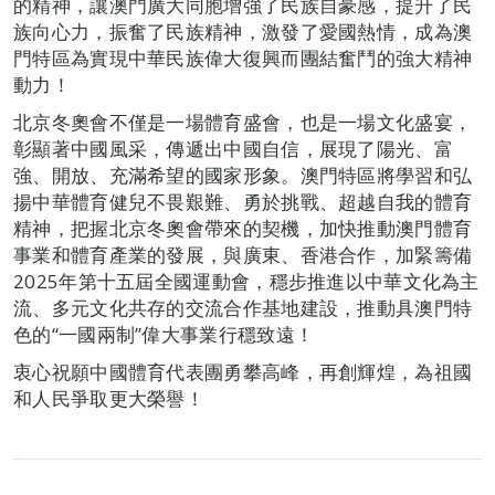
的精神，讓澳門廣大同胞增強了民族自豪感，提升了民
族向心力，振奮了民族精神，激發了愛國熱情，成為澳
門特區為實現中華民族偉大復興而團結奮鬥的強大精神
動力！
北京冬奧會不僅是一場體育盛會，也是一場文化盛宴，
彰顯著中國風采，傳遞出中國自信，展現了陽光、富
強、開放、充滿希望的國家形象。澳門特區將學習和弘
揚中華體育健兒不畏艱難、勇於挑戰、超越自我的體育
精神，把握北京冬奧會帶來的契機，加快推動澳門體育
事業和體育產業的發展，與廣東、香港合作，加緊籌備
2025年第十五屆全國運動會，穩步推進以中華文化為主
流、多元文化共存的交流合作基地建設，推動具澳門特
色的“一國兩制”偉大事業行穩致遠！
衷心祝願中國體育代表團勇攀高峰，再創輝煌，為祖國
和人民爭取更大榮譽！