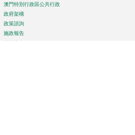
澳門特別行政區公共行政
政府架構
政策諮詢
施政報告
特別推介
澳門資訊
天氣
交通
公眾假期
文娛康體
城市資訊
澳門便覽
統計數字