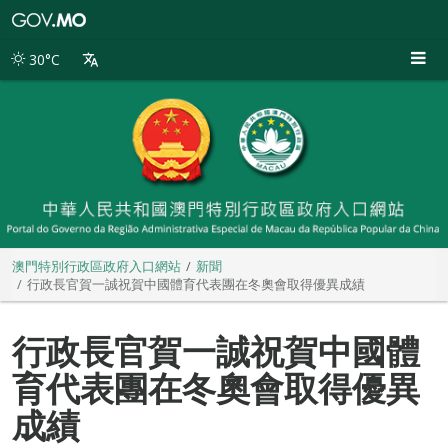
澳
門
特
30°C
別
行
政
區
政
府
入
口
網
站
澳門特別行政區政府入口網站
新聞
行政長官賀一誠祝賀中國體育代表團在冬奧會取得優異成績
行政長官賀一誠祝賀中國體
育代表團在冬奧會取得優異
成績