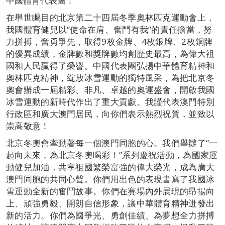
中國體育代表團：
在舉世矚目的北京第二十四屆冬季奧林匹克運動會上，
我國體育健兒以“使命在肩、奮鬥有我”的責任擔當，努
力拼搏，奮勇爭先，取得9枚金牌、4枚銀牌、2枚銅牌
的優異成績，金牌數和獎牌數均創歷史最高，為偉大祖
國和人民贏得了榮譽。中國代表團弘揚中華體育精神和
奧林匹克精神，綻放冰雪運動的獨特風采，為把北京冬
奧會辦成一屆精彩、非凡、卓越的奧運盛會，開啟我國
冰雪運動的新時代作出了重大貢獻。我謹代表澳門特別
行政區和廣大澳門居民，向你們表示熱烈祝賀，並致以
崇高敬意！
北京冬奧會牽動著每一個澳門同胞的心。我們舉辦了“一
起向未來，為北京冬奧喝彩！”系列慶祝活動，為國家運
動健兒加油，共享祖國繁榮富強的偉大榮光，成為廣大
澳門同胞的共同心聲。你們用出色的表現書寫了我國冰
雪運動全新的奮鬥故事。你們在賽場內外展現的昂揚向
上、頑強勇毅、開朗自信形象，讓中華體育精神迸發出
新的活力。你們為國爭光、勇創佳績、為夢想全力拼搏