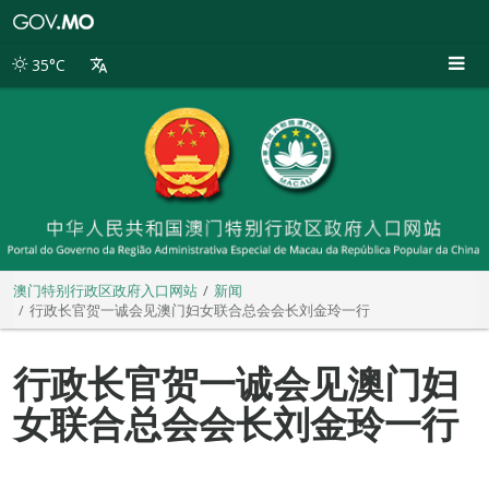
澳
门
特
35°C
别
行
政
区
政
府
入
口
网
站
澳门特别行政区政府入口网站
新闻
行政长官贺一诚会见澳门妇女联合总会会长刘金玲一行
行政长官贺一诚会见澳门妇
女联合总会会长刘金玲一行