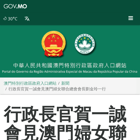
澳
門
特
30°C
別
行
政
區
政
府
入
口
網
站
澳門特別行政區政府入口網站
新聞
行政長官賀一誠會見澳門婦女聯合總會會長劉金玲一行
行政長官賀一誠
會見澳門婦女聯