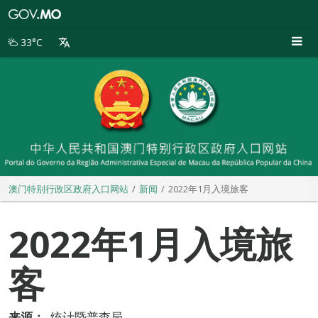
澳
门
特
33°C
别
行
政
区
政
府
入
口
网
站
澳门特别行政区政府入口网站
新闻
2022年1月入境旅客
2022年1月入境旅
客
来源：
统计暨普查局