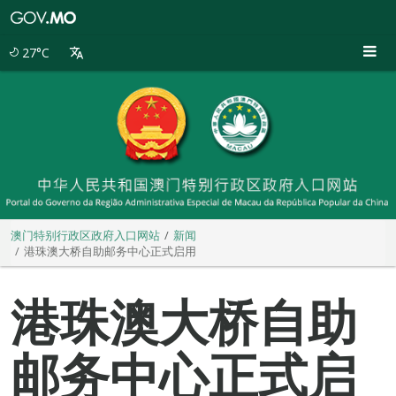
澳
门
特
27°C
别
行
政
区
政
府
入
口
网
站
澳门特别行政区政府入口网站
新闻
港珠澳大桥自助邮务中心正式启用
港珠澳大桥自助
邮务中心正式启