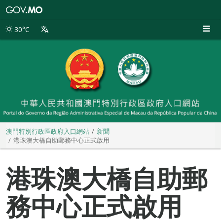
澳
門
特
30°C
別
行
政
區
政
府
入
口
網
站
澳門特別行政區政府入口網站
新聞
港珠澳大橋自助郵務中心正式啟用
港珠澳大橋自助郵
務中心正式啟用