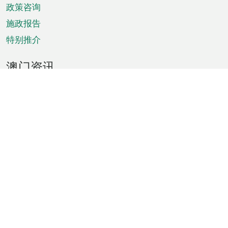
政策咨询
施政报告
特别推介
澳门资讯
天气
交通
公众假期
文娱康体
城市资讯
澳门便览
统计数字
公布告示