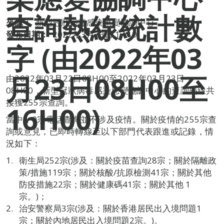
查詢熱線統計數
來源：
新型冠狀病毒感染應變協調中心
發布日期：
2022年3月23日 17:10
字 (由2022年03
月23日08H00至
由2022年03月22日08H00至2022年03月23日
08H00，新型冠狀病毒感染應變協調中心的查詢熱線共
接獲255宗查詢。
16H00)
當中，0宗電話查詢並不涉及疫情。關於疫情的255宗查
詢或意見，已即時轉線至以下部門代表跟進或記錄，情
況如下：
衛生局252宗(涉及：關於疫苗查詢28宗；關於隔離政
策/措施119宗；關於核酸/抗原檢測41宗；關於其他
防疫措施22宗；關於健康碼41宗；關於其他 1
宗。)；
治安警察局3宗(涉及：關於香港居民出入境問題1
宗；關於內地居民出入境問題2宗。)。