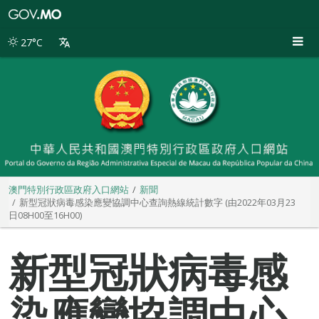
澳
門
特
27°C
別
行
政
區
政
府
入
口
網
站
澳門特別行政區政府入口網站
新聞
新型冠狀病毒感染應變協調中心查詢熱線統計數字 (由2022年03月23
日08H00至16H00)
新型冠狀病毒感
染應變協調中心