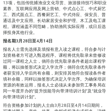
13项，包括传统捕渔业文化导赏、旅游接待技巧和职业
素养、互联网应用及网上营销、中式点心工、中式厨艺
工、西式面点工、西餐厨艺工、中式侍应、保安员、普
通话及中文应用、长幼家居安全和护理、木工及电工课
程。课程涵盖不同范畴，协助渔民实际应用，或日后选
择投身其他行业。
报名期
3
月28日
至
4
月14日
报名人士需先选择及填报有意入读之课程，符合参与计
划资格者方可进入甄选程序。课程将优先取录未曾修读
过同一课程之人士，倘符合优先取录条件者超出课程学
额，将以抽签形式决定入学次序；倘符合优先取录条件
者获安排入学后尚有余额，则安排其他符合报读条件者
填补余额，同样以抽签形式决定入学次序。为确保培训
资源的有效运用，报名人士必须从未参加劳工事务局在
同一年度开办的“提升技能导向带津培训计划”及“就业导
向带津培训计划”。
符合资格参加计划的人士由3月28日至4月14日期间，