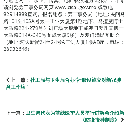
可透过网上、亲临、传真、电邮或投递方式报名，详情
请浏览劳工事务局网页 www.dsal.gov.mo 或致电
82914888查询。报名地点：劳工事务局（地址: 关闸马
路101至105A号太平工业大厦第1期地下、马揸度博士
大马路221-279号先进广场大厦地下或澳门罗理基博士
大马路614A-640号龙成大厦9楼）及澳门渔民互助会
（地址:河边新街24至24号A广进大厦1楼AB座，电话：
28932646）。
上一篇：
社工局与卫生局合办“社服设施应对新冠肺
炎工作坊”
下一篇：
卫生局代表为前线医护人员举行讲解会介绍新
《防疫接种制度》