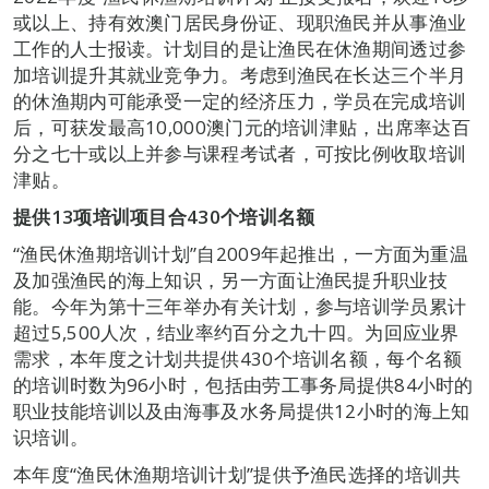
或以上、持有效澳门居民身份证、现职渔民并从事渔业
工作的人士报读。计划目的是让渔民在休渔期间透过参
加培训提升其就业竞争力。考虑到渔民在长达三个半月
的休渔期内可能承受一定的经济压力，学员在完成培训
后，可获发最高10,000澳门元的培训津贴，出席率达百
分之七十或以上并参与课程考试者，可按比例收取培训
津贴。
提供13
项培训项目合
430
个
培训
名额
“渔民休渔期培训计划”自2009年起推出，一方面为重温
及加强渔民的海上知识，另一方面让渔民提升职业技
能。今年为第十三年举办有关计划，参与培训学员累计
超过5,500人次，结业率约百分之九十四。为回应业界
需求，本年度之计划共提供430个培训名额，每个名额
的培训时数为96小时，包括由劳工事务局提供84小时的
职业技能培训以及由海事及水务局提供12小时的海上知
识培训。
本年度“渔民休渔期培训计划”提供予渔民选择的培训共