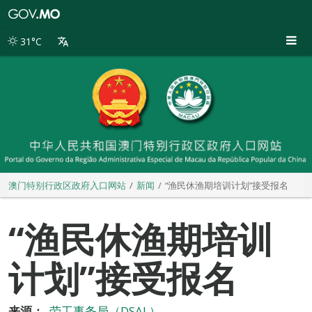
澳
门
特
31°C
别
行
政
区
政
府
入
口
网
站
澳门特别行政区政府入口网站
新闻
“渔民休渔期培训计划”接受报名
“渔民休渔期培训
计划”接受报名
来源：
劳工事务局（DSAL）