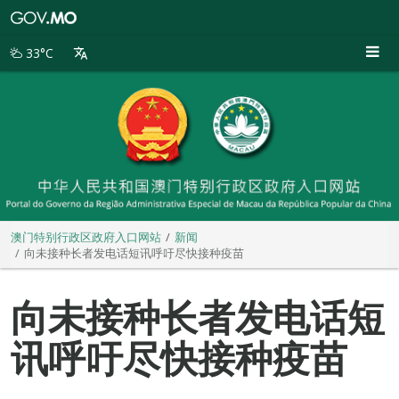
澳
门
特
33°C
别
行
政
区
政
府
入
口
网
站
澳门特别行政区政府入口网站
新闻
向未接种长者发电话短讯呼吁尽快接种疫苗
向未接种长者发电话短
讯呼吁尽快接种疫苗