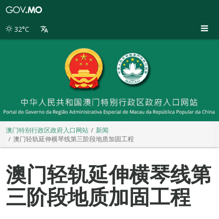
澳
门
特
32°C
别
行
政
区
政
府
入
口
网
站
澳门特别行政区政府入口网站
新闻
澳门轻轨延伸横琴线第三阶段地质加固工程
澳门轻轨延伸横琴线第
三阶段地质加固工程