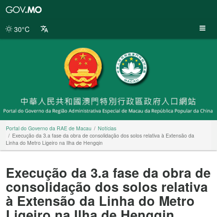
Portal
do
Governo
30°C
da
RAE
de
Macau
Portal do Governo da RAE de Macau
Notícias
Execução da 3.a fase da obra de consolidação dos solos relativa à Extensão da
Linha do Metro Ligeiro na Ilha de Hengqin
Execução da 3.a fase da obra de
consolidação dos solos relativa
à Extensão da Linha do Metro
Ligeiro na Ilha de Hengqin