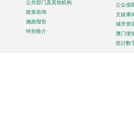
公共部门及其他机构
公众假
政策咨询
文娱康
施政报告
城市资
特别推介
澳门便
统计数
来澳旅游
商务
计划行程
贸易投
观光
澳门经
娱乐休闲
中小企
购物
市场资
节日盛事
知识产
网
网
页