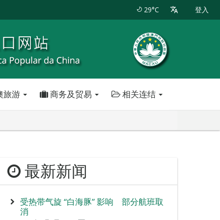
29°C
登入
澳旅游
商务及贸易
相关连结
最新新闻
受热带气旋 “白海豚” 影响 部分航班取
消