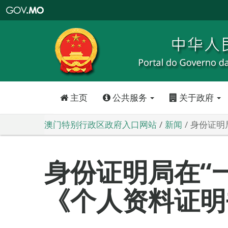
澳
门
特
别
行
政
区
政
府
入
口
网
站
主页
公共服务
关于政府
澳门特别行政区政府入口网站
新闻
身份证明
身份证明局在“
《个人资料证明