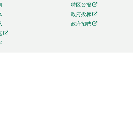
期
特区公报
体
政府投标
讯
政府招聘
览
字
及贸易
相关连结
资
手机应用程序目录
贸会展
社交媒体目录
商机和服务
专题网站目录
讯
RSS订阅目录
权
表格下载