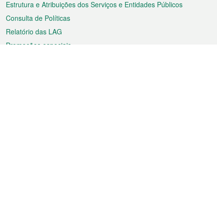
Estrutura e Atribuições dos Serviços e Entidades Públicos
Consulta de Políticas
Relatório das LAG
Promoções especiais
Sobre a RAEM
Tempo
Transporte
Feriados
Cultura e lazer
Informação de Macau
Ficheiro sobre Macau
Estatísticas
Anúncios
Notícias