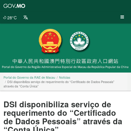
Portal
do
Governo
28°C
da
RAE
de
Macau
Portal do Governo da RAE de Macau
Notícias
DSI disponibiliza serviço de requerimento do “Certificado de Dados Pessoais”
através da “Conta Única”
DSI disponibiliza serviço de
requerimento do “Certificado
de Dados Pessoais” através da
“Conta Única”