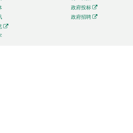
体
政府投标
讯
政府招聘
览
字
及贸易
相关连结
资
手机应用程序目录
贸会展
社交媒体目录
商机和服务
专题网站目录
讯
RSS订阅目录
权
表格下载
政公职局