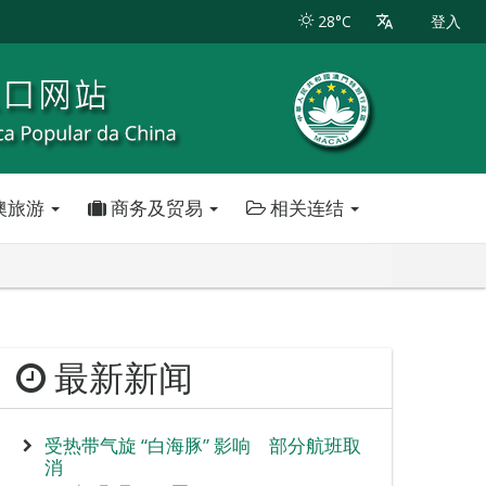
28°C
登入
澳旅游
商务及贸易
相关连结
最新新闻
受热带气旋 “白海豚” 影响 部分航班取
消