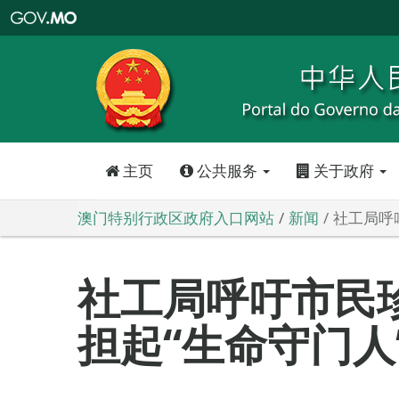
澳
门
特
别
行
政
区
政
府
入
口
网
站
主页
公共服务
关于政府
澳门特别行政区政府入口网站
新闻
社工局呼
社工局呼吁市民
担起“生命守门人