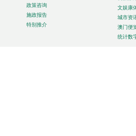
政策咨询
文娱康
施政报告
城市资
特别推介
澳门便
统计数
来澳旅游
商务
计划行程
贸易投
观光
澳门经
娱乐休闲
中小企
购物
市场资
节日盛事
知识产
网
网
页
使用条款
私隐声明
协调机构：澳门特别行政区行
站
脚