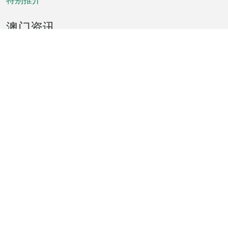
澳门资讯
天气
交通
公众假期
文娱康体
城市资讯
澳门便览
统计数字
公布告示
新闻
短片
特区公报