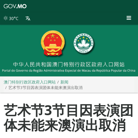
澳
门
特
30°C
别
行
政
区
政
府
入
口
网
站
澳门特别行政区政府入口网站
新闻
艺术节3节目因表演团体未能来澳演出取消
艺术节3节目因表演团
体未能来澳演出取消