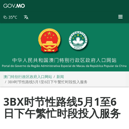
澳
门
特
35°C
别
行
政
区
政
府
入
口
网
站
澳门特别行政区政府入口网站
新闻
3BX时节性路线5月1至6日下午繁忙时段投入服务
3BX时节性路线5月1至6
日下午繁忙时段投入服务