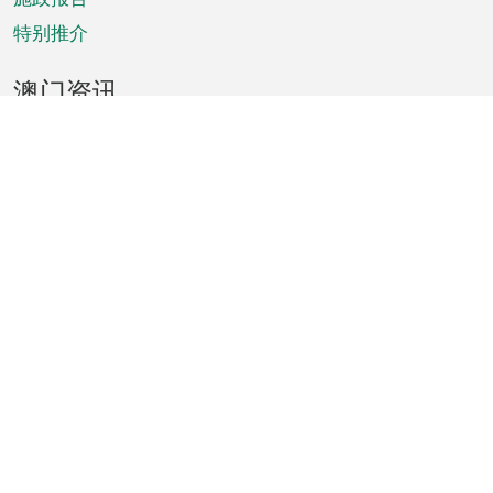
特别推介
澳门资讯
天气
交通
公众假期
文娱康体
城市资讯
澳门便览
统计数字
公布告示
新闻
短片