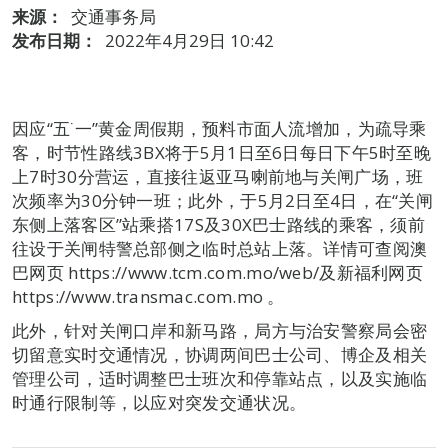
来源：
交通事务局
发布日期：
2022年4月29日 10:42
因应“五˙一”黄金周假期，预料市面人流增加，为疏导乘
客，时节性路线3BX将于5月1日至6日每日下午5时至晚
上7时30分营运，直接往返亚马喇前地与关闸广场，班
次频率为30分钟一班；此外，于5月2日至4日，在“关闸
东侧上落客区”站乘搭17S及30X巴士路线的乘客，须前
往设于关闸特警总部侧之临时总站上落。详情可查阅澳
巴网页 https://www.tcm.com.mo/web/及新福利网页
https://www.transmac.com.mo 。
此外，针对关闸口岸和新马路，局方与治安警察局会密
切留意实时交通情况，协调两间巴士公司、博企及相关
管理公司，适时调整巴士班次和停靠站点，以及实施临
时通行限制等，以应对突发交通状况。