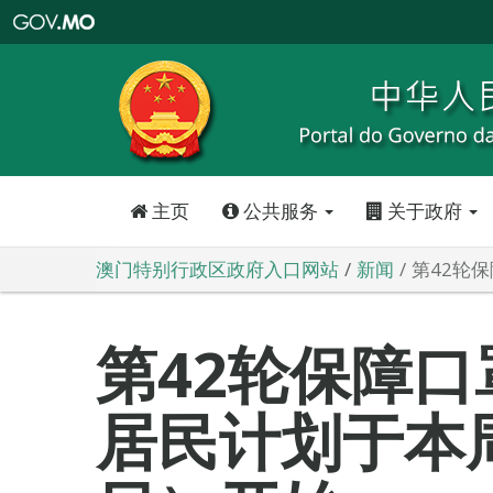
澳
门
特
别
行
政
区
政
府
入
口
网
站
主页
公共服务
关于政府
澳门特别行政区政府入口网站
新闻
第42轮
第42轮保障
居民计划于本