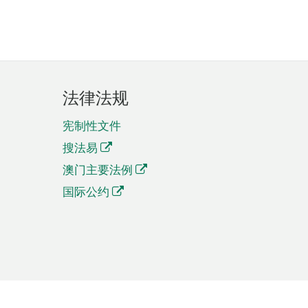
法律法规
宪制性文件
搜法易
澳门主要法例
国际公约