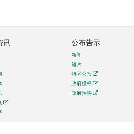
资讯
公布告示
新闻
短片
期
特区公报
体
政府投标
讯
政府招聘
览
字
及贸易
相关连结