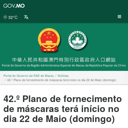
Portal
do
Governo
32°C
da
RAE
de
Macau
Portal do Governo da RAE de Macau
Notícias
42.º Plano de fornecimento de máscaras terá início no dia 22 de Maio (domingo)
42.º Plano de fornecimento
de máscaras terá início no
dia 22 de Maio (domingo)