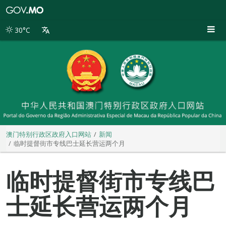
澳
门
特
30°C
别
行
政
区
政
府
入
口
网
站
澳门特别行政区政府入口网站
新闻
临时提督街市专线巴士延长营运两个月
临时提督街市专线巴
士延长营运两个月