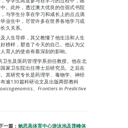
等，令学生高度参与在学习的过程中，燃
之中。此外，透过澳大优良的住宿式书院
务，与学生分享在学习和成长上的点点滴
士毕业生中，尽管许多在世界各地学习或
的长久关系。
师及人生导师，其父教懂了他生活和人生
良好榜样，塑造了今天的自己。他认为父
树人育人的使命有着深刻的影响。
公共卫生及医药管理学系担任教授。他在北
国国家卫生院出任博士后研究员。之后在
作。其研究专长是药理学、毒物学、神经
布逾130篇科研论文及出版两部教科
 Toxicogenomics
、
Frontiers in Predictive
下一篇：
鲍思高体育中心游泳池及莲峰体