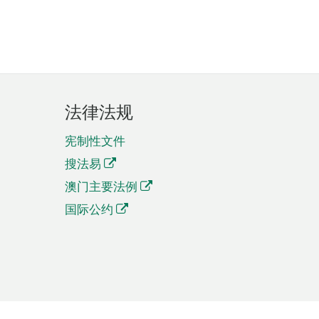
法律法规
宪制性文件
搜法易
澳门主要法例
国际公约