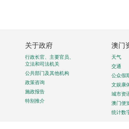
页
关于政府
澳门
脚
菜
行政长官、主要官员、
天气
立法和司法机关
单
交通
公共部门及其他机构
公众假
政策咨询
文娱康
施政报告
城市资
特别推介
澳门便
统计数
来澳旅游
商务