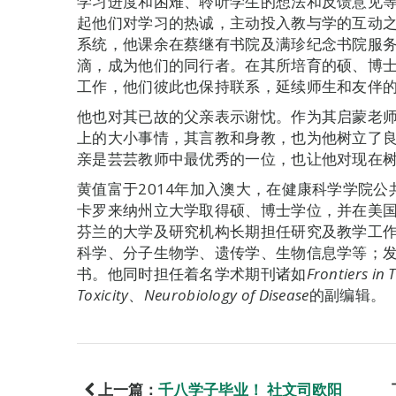
学习进度和困难、聆听学生的想法和反馈意见
起他们对学习的热诚，主动投入教与学的互动
系统，他课余在蔡继有书院及满珍纪念书院服
滴，成为他们的同行者。在其所培育的硕、博
工作，他们彼此也保持联系，延续师生和友伴
他也对其已故的父亲表示谢忱。作为其启蒙老
上的大小事情，其言教和身教，也为他树立了
亲是芸芸教师中最优秀的一位，也让他对现在
黄值富于2014年加入澳大，在健康科学学院
卡罗来纳州立大学取得硕、博士学位，并在美
芬兰的大学及研究机构长期担任研究及教学工
科学、分子生物学、遗传学、生物信息学等；发
书。他同时担任着名学术期刊诸如
Frontiers in
Toxicity
、
Neurobiology of Disease
的副编辑。
上一篇：
千八学子毕业！ 社文司欧阳