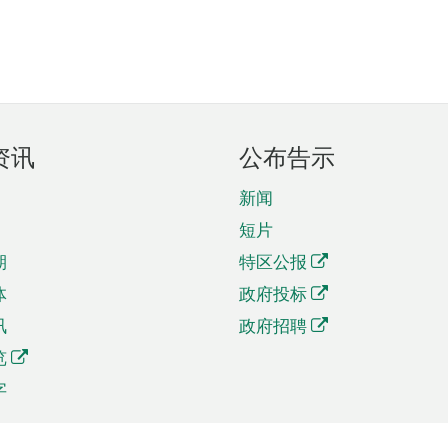
资讯
公布告示
新闻
短片
期
特区公报
体
政府投标
讯
政府招聘
览
字
及贸易
相关连结