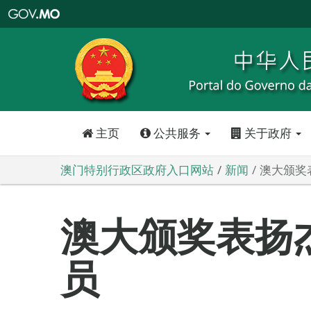
澳
门
特
别
行
政
区
政
府
入
口
网
站
主页
公共服务
关于政府
澳门特别行政区政府入口网站
新闻
澳大颁奖
澳大颁奖表扬
员