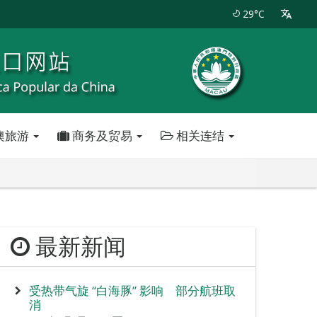
29°C
澳旅游
商务及贸易
相关连结
最新新闻
受热带气旋 “白海豚” 影响 部分航班取
消