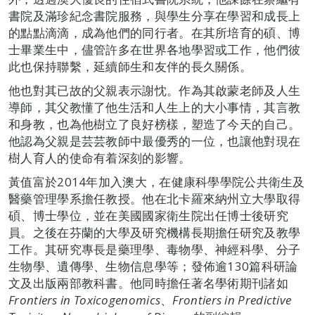
書院及滿珍紀念書院服務，與學生分享在學習和成長上
的點點滴滴，成為他們的同行者。在其所培育的碩、博
士畢業生中，儘管許多在世界各地學習或工作，他們彼
此也保持聯繫，延續師生和友伴的長久關係。
他也對其已故的父親表示謝忱。作為其啟蒙老師及人生
導師，其父教懂了他生活和人生上的大小事情，其言教
和身教，也為他樹立了良好榜樣，塑造了今天的自己。
他認為父親是芸芸教師中最優秀的一位，也讓他對現在
樹人育人的使命有着深刻的影響。
黃值富於2014年加入澳大，在健康科學學院公共衛生及
醫藥管理學系擔任教授。他在北卡羅來納州立大學取得
碩、博士學位，並在美國國家衛生院出任博士後研究
員。之後在芬蘭的大學及研究機構長期擔任研究及教學
工作。其研究專長是藥理學、毒物學、神經科學、分子
生物學、遺傳學、生物信息學等；發佈逾130篇科研論
文及出版兩部教科書。他同時擔任著名學術期刊諸如
Frontiers in Toxicogenomics
、
Frontiers in Predictive