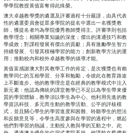
學學院教授黃值富奪得此殊榮。
澳大卓越教學獎的遴選及評審過程十分嚴謹，由具代表
性的遴選委員會從眾多學院的提名中選出一名獲獎教
師，獲提名者均為學院優秀教師獎得主。評審準則包括
教學理念；相關專業知識的深度；傑出的溝通技巧和教
學成效；對課程發展有傑出的貢獻；具有激勵學生智力
持續發展、引發其積極學習的能力；創新教學方法的運
用；推動校內和校外卓越教學的領導才能。
黃值富感謝澳大對其教學工作的肯定，是次獲獎也有賴
教學同仁的互相學習、分享和勉勵，令彼此在教育路途
上不斷進步。他的教學理念是在經典的教學模式中注入
新元素：他認為傳統的課堂教學已不足以為學生帶來優
質的學習體驗，教學須以學生為中心。他利用先進的教
學資訊科技、多元而生動的教學活動、公平的評核模
式，並且關心學生的學習進度和困難、聆聽學生的想法
和反饋意見等，令學生高度參與在學習的過程中，燃起
他們對學習的熱誠，主動投入教與學的互動之中。此
外，透過澳大優良的住宿式書院系統，他課餘在蔡繼有