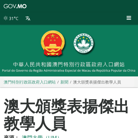
澳
門
特
31°C
別
行
政
區
政
府
入
口
網
站
澳門特別行政區政府入口網站
新聞
澳大頒獎表揚傑出教學人員
澳大頒獎表揚傑出
教學人員
來源：
澳門大學（UM）