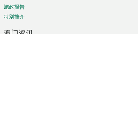
施政报告
特别推介
澳门资讯
天气
交通
公众假期
文娱康体
城市资讯
澳门便览
统计数字
公布告示
新闻