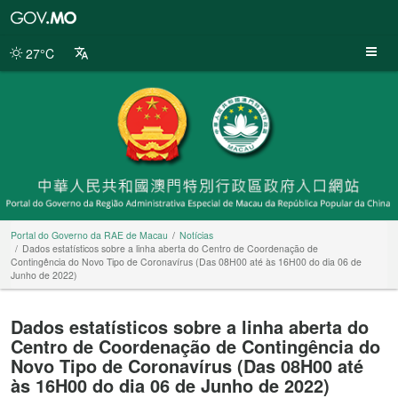
Portal
do
Governo
27°C
da
RAE
de
Macau
Portal do Governo da RAE de Macau
Notícias
Dados estatísticos sobre a linha aberta do Centro de Coordenação de
Contingência do Novo Tipo de Coronavírus (Das 08H00 até às 16H00 do dia 06 de
Junho de 2022)
Dados estatísticos sobre a linha aberta do
Centro de Coordenação de Contingência do
Novo Tipo de Coronavírus (Das 08H00 até
às 16H00 do dia 06 de Junho de 2022)