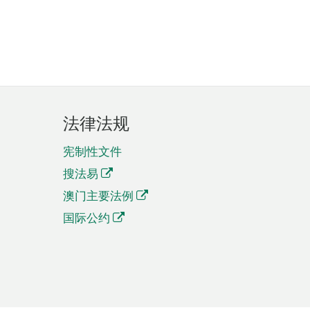
法律法规
宪制性文件
搜法易
澳门主要法例
国际公约