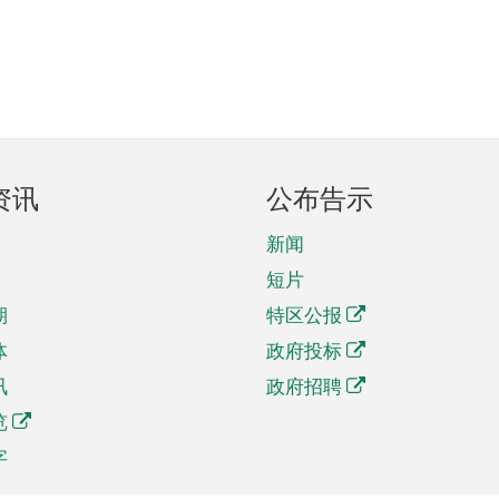
资讯
公布告示
新闻
短片
期
特区公报
体
政府投标
讯
政府招聘
览
字