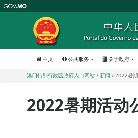
澳
门
特
别
行
政
区
政
府
入
口
网
站
主页
公共服务
关于政府
澳门特别行政区政府入口网站
新闻
2022
2022暑期活