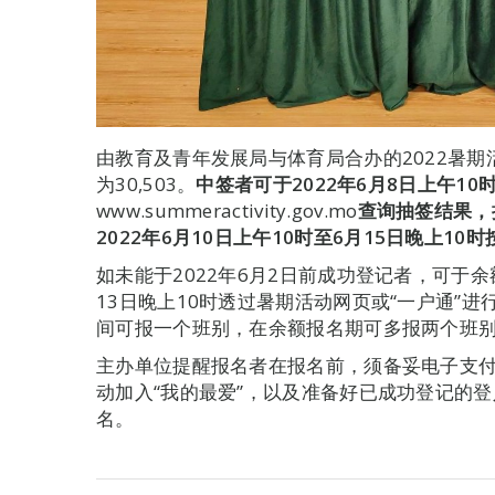
由教育及青年发展局与体育局合办的2022暑
为30,503。
中签者可于
2022
年
6
月
8
日上午
10
www.summeractivity.gov.mo
查询抽签结果，
2022
年
6
月
10
日
上午
10
时
至
6
月
15
日晚上
10
时
如未能于2022年6月2日前成功登记者，可于余额
13日晚上10时透过暑期活动网页或“一户通”
间可报一个班别，在余额报名期可多报两个班
主办单位提醒报名者在报名前，须备妥电子支
动加入“我的最爱”，以及准备好已成功登记的
名。