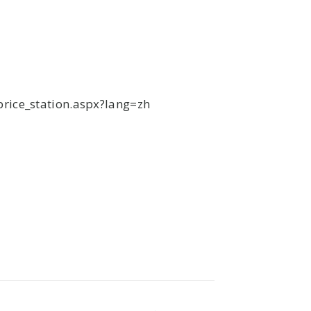
ice_station.aspx?lang=zh