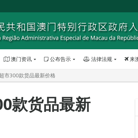
澳门资讯
公布告示
法律法规
来
间超市300款货品最新价格
00款货品最新