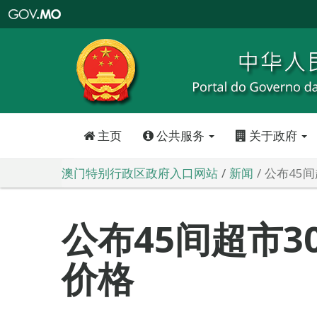
澳
门
特
别
行
政
区
政
府
入
口
网
站
主页
公共服务
关于政府
澳门特别行政区政府入口网站
新闻
公布45
公布45间超市3
价格