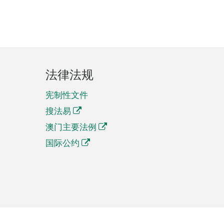
法律法规
宪制性文件
搜法易
澳门主要法例
国际公约