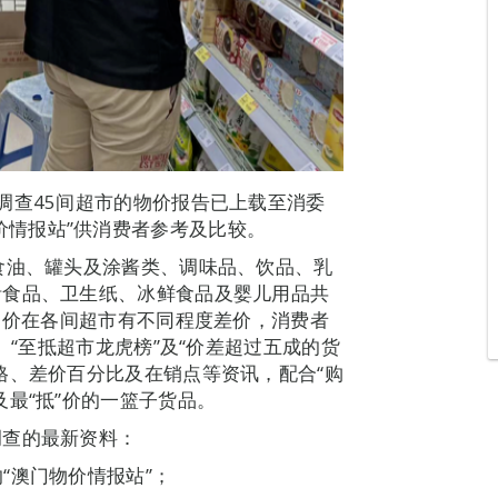
调查45间超市的物价报告已上载至消委
澳门物价情报站”供消费者参考及比较。
食油、罐头及涂酱类、调味品、饮品、乳
活食品、卫生纸、冰鲜食品及婴儿用品共
品售价在各间超市有不同程度差价，消费者
、“至抵超市龙虎榜”及“价差超过五成的货
格、差价百分比及在销点等资讯，配合“购
最“抵”价的一篮子货品。
调查的最新资料：
）内的“澳门物价情报站”；