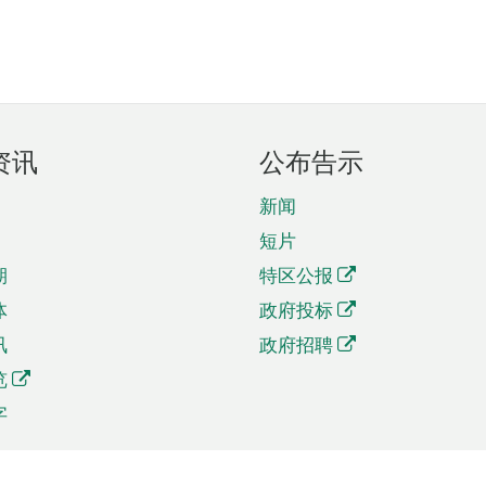
资讯
公布告示
新闻
短片
期
特区公报
体
政府投标
讯
政府招聘
览
字
及贸易
相关连结