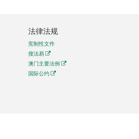
法律法规
宪制性文件
搜法易
澳门主要法例
国际公约