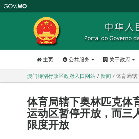
澳
门
特
别
行
政
区
政
府
入
口
网
站
主页
公共服务
关于政府
澳门特别行政区政府入口网站
新闻
体育局辖
体育局辖下奥林匹克体
运动区暂停开放，而三
限度开放