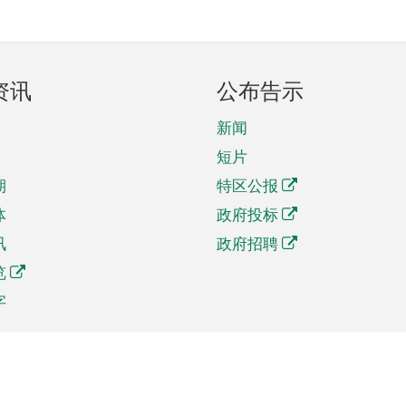
资讯
公布告示
新闻
短片
期
特区公报
体
政府投标
讯
政府招聘
览
字
及贸易
相关连结
资
手机应用程序目录