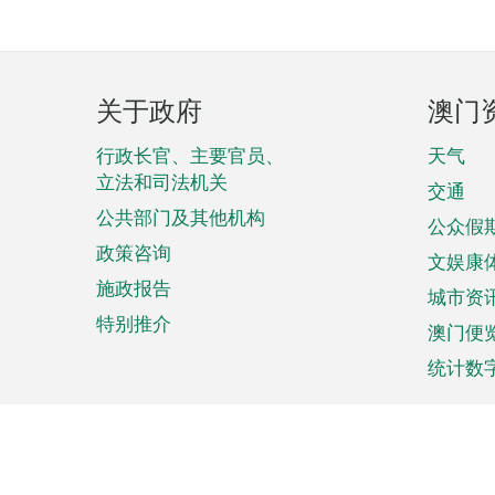
页
关于政府
澳门
脚
菜
行政长官、主要官员、
天气
立法和司法机关
单
交通
公共部门及其他机构
公众假
政策咨询
文娱康
施政报告
城市资
特别推介
澳门便
统计数
来澳旅游
商务
计划行程
贸易投