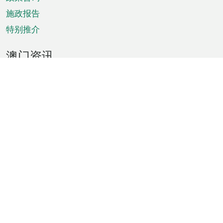
施政报告
特别推介
澳门资讯
天气
交通
公众假期
文娱康体
城市资讯
澳门便览
统计数字
公布告示
新闻