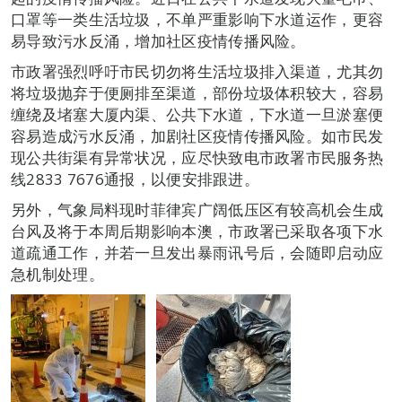
口罩等一类生活垃圾，不单严重影响下水道运作，更容
易导致污水反涌，增加社区疫情传播风险。
市政署强烈呼吁市民切勿将生活垃圾排入渠道，尤其勿
将垃圾抛弃于便厕排至渠道，部份垃圾体积较大，容易
缠绕及堵塞大厦内渠、公共下水道，下水道一旦淤塞便
容易造成污水反涌，加剧社区疫情传播风险。如市民发
现公共街渠有异常状况，应尽快致电市政署市民服务热
线2833 7676通报，以便安排跟进。
另外，气象局料现时菲律宾广阔低压区有较高机会生成
台风及将于本周后期影响本澳，市政署已采取各项下水
道疏通工作，并若一旦发出暴雨讯号后，会随即启动应
急机制处理。