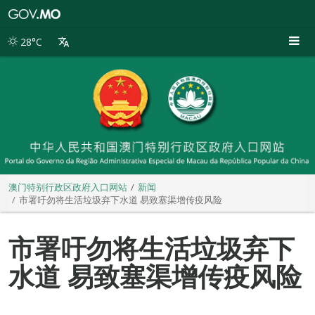
澳
门
特
28°C
别
行
政
区
政
府
入
口
网
站
澳门特别行政区政府入口网站
新闻
市署吁勿将生活垃圾弃下水道 易致塞渠增传疫风险
市署吁勿将生活垃圾弃下
水道 易致塞渠增传疫风险