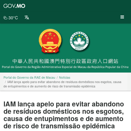
Portal
do
Governo
30°C
da
RAE
de
Macau
Portal do Governo da RAE de Macau
Notícias
IAM lança apelo para evitar abandono de resíduos domésticos nos esgotos, causa
de entupimentos e de aumento de risco de transmissão epidémica
IAM lança apelo para evitar abandono
de resíduos domésticos nos esgotos,
causa de entupimentos e de aumento
de risco de transmissão epidémica