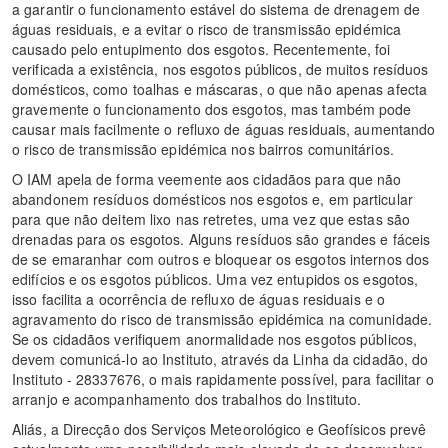
a garantir o funcionamento estável do sistema de drenagem de
águas residuais, e a evitar o risco de transmissão epidémica
causado pelo entupimento dos esgotos. Recentemente, foi
verificada a existência, nos esgotos públicos, de muitos resíduos
domésticos, como toalhas e máscaras, o que não apenas afecta
gravemente o funcionamento dos esgotos, mas também pode
causar mais facilmente o refluxo de águas residuais, aumentando
o risco de transmissão epidémica nos bairros comunitários.
O IAM apela de forma veemente aos cidadãos para que não
abandonem resíduos domésticos nos esgotos e, em particular
para que não deitem lixo nas retretes, uma vez que estas são
drenadas para os esgotos. Alguns resíduos são grandes e fáceis
de se emaranhar com outros e bloquear os esgotos internos dos
edifícios e os esgotos públicos. Uma vez entupidos os esgotos,
isso facilita a ocorrência de refluxo de águas residuais e o
agravamento do risco de transmissão epidémica na comunidade.
Se os cidadãos verifiquem anormalidade nos esgotos públicos,
devem comunicá-lo ao Instituto, através da Linha da cidadão, do
Instituto - 28337676, o mais rapidamente possível, para facilitar o
arranjo e acompanhamento dos trabalhos do Instituto.
Aliás, a Direcção dos Serviços Meteorológico e Geofísicos prevê