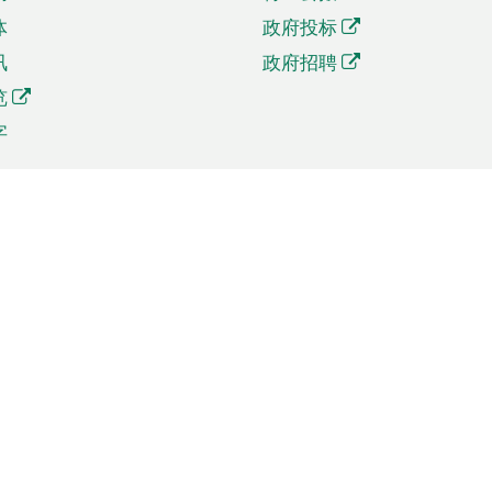
体
政府投标
讯
政府招聘
览
字
及贸易
相关连结
资
手机应用程序目录
贸会展
社交媒体目录
商机和服务
专题网站目录
讯
RSS订阅目录
权
表格下载
政公职局