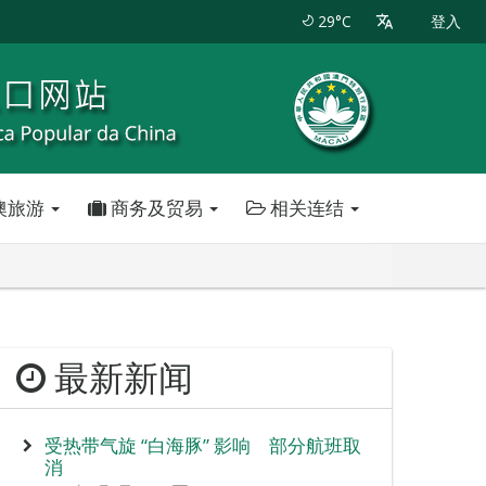
29°C
登入
澳旅游
商务及贸易
相关连结
最新新闻
受热带气旋 “白海豚” 影响 部分航班取
消