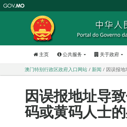
澳
门
特
别
行
政
区
政
府
入
口
网
站
主页
公共服务
关于政府
澳门特别行政区政府入口网站
新闻
因误报地
因误报地址导致
码或黄码人士的