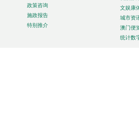
政策咨询
文娱康
施政报告
城市资
特别推介
澳门便
统计数
来澳旅游
商务
计划行程
贸易投
观光
澳门经
娱乐休闲
中小企
购物
市场资
节日盛事
知识产
网
网
页
使用条款
私隐声明
协调机构：澳门特别行政区行
站
脚