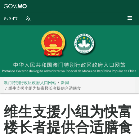
澳
门
特
34°C
别
行
政
区
政
府
入
口
网
站
澳门特别行政区政府入口网站
新闻
维生支援小组为快富楼长者提供合适膳食
维生支援小组为快富
楼长者提供合适膳食