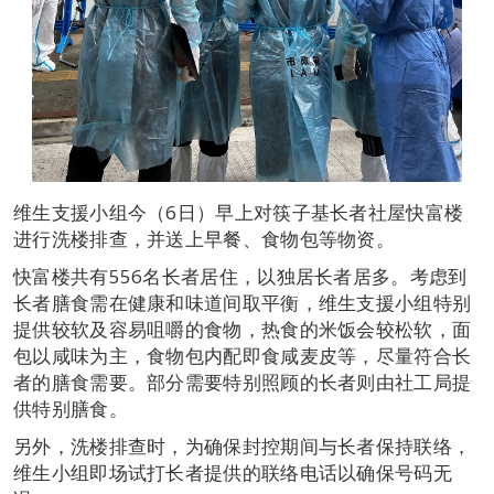
维生支援小组今（6日）早上对筷子基长者社屋快富楼
进行洗楼排查，并送上早餐、食物包等物资。
快富楼共有556名长者居住，以独居长者居多。考虑到
长者膳食需在健康和味道间取平衡，维生支援小组特别
提供较软及容易咀嚼的食物，热食的米饭会较松软，面
包以咸味为主，食物包内配即食咸麦皮等，尽量符合长
者的膳食需要。部分需要特别照顾的长者则由社工局提
供特别膳食。
另外，洗楼排查时，为确保封控期间与长者保持联络，
维生小组即场试打长者提供的联络电话以确保号码无