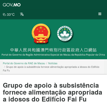
Portal
do
Governo
33°C
da
RAE
de
Macau
Portal do Governo da RAE de Macau
Notícias
Grupo de apoio à subsistência fornece alimentação apropriada a idosos do Edifício
Fai Fu
Grupo de apoio à subsistência
fornece alimentação apropriada
a idosos do Edifício Fai Fu