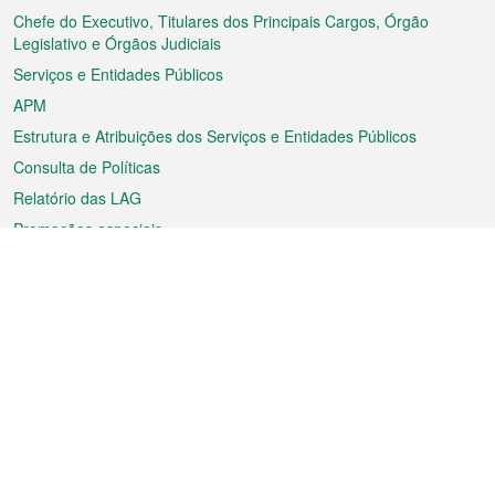
rodapé
Chefe do Executivo, Titulares dos Principais Cargos, Órgão
Legislativo e Órgãos Judiciais
Serviços e Entidades Públicos
APM
Estrutura e Atribuições dos Serviços e Entidades Públicos
Consulta de Políticas
Relatório das LAG
Promoções especiais
Sobre a RAEM
Tempo
Transporte
Feriados
Cultura e lazer
Informação de Macau
Ficheiro sobre Macau