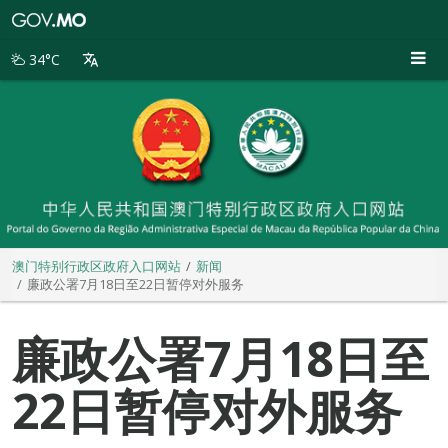
澳
门
特
34°C
别
行
政
区
政
府
入
口
网
站
澳门特别行政区政府入口网站
新闻
廉政公署7月18日至22日暂停对外服务
廉政公署7月18日至
22日暂停对外服务