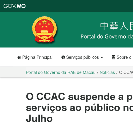
Portal
do
Governo
da
RAE
de
Macau
Página Principal
Serviços públicos
Sobre o
Portal do Governo da RAE de Macau
Notícias
O CCAC
O CCAC suspende a p
serviços ao público no
Julho