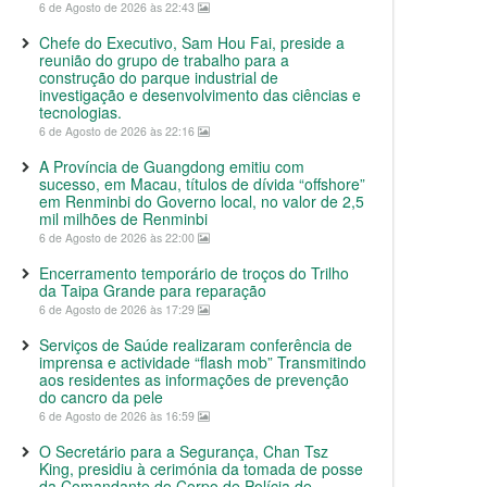
6 de Agosto de 2026 às 22:43
Chefe do Executivo, Sam Hou Fai, preside a
reunião do grupo de trabalho para a
construção do parque industrial de
investigação e desenvolvimento das ciências e
tecnologias.
6 de Agosto de 2026 às 22:16
A Província de Guangdong emitiu com
sucesso, em Macau, títulos de dívida “offshore”
em Renminbi do Governo local, no valor de 2,5
mil milhões de Renminbi
6 de Agosto de 2026 às 22:00
Encerramento temporário de troços do Trilho
da Taipa Grande para reparação
6 de Agosto de 2026 às 17:29
Serviços de Saúde realizaram conferência de
imprensa e actividade “flash mob” Transmitindo
aos residentes as informações de prevenção
do cancro da pele
6 de Agosto de 2026 às 16:59
O Secretário para a Segurança, Chan Tsz
King, presidiu à cerimónia da tomada de posse
da Comandante do Corpo de Polícia de