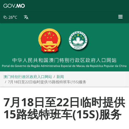
澳
门
特
26°C
别
行
政
区
政
府
入
口
网
站
澳门特别行政区政府入口网站
新闻
7月18日至22日临时提供15路线特班车(15S)服务
7月18日至22日临时提供
15路线特班车(15S)服务