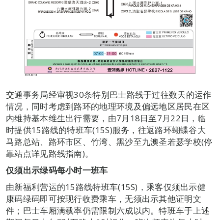
交通事务局经审视30条特别巴士路线于过往数天的运作
情况，同时考虑到路环的地理环境及偏远地区居民在区
内维持基本维生出行需要，由7月18日至7月22日，临
时提供15路线的特班车(15S)服务，往返路环蝴蝶谷大
马路总站、路环市区、竹湾、黑沙至九澳圣若瑟学校(停
靠站点详见路线指南)。
仅须出示
绿码
每小时一班车
由新福利营运的15路线特班车(15S)，乘客仅须出示健
康码绿码即可按现行收费乘车，无须出示其他证明文
件；巴士车厢满载率仍需限制六成以内。特班车于上述