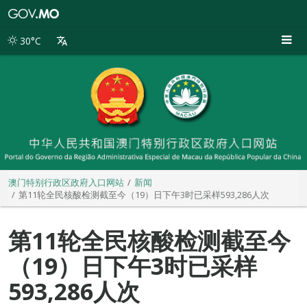
澳
门
特
30°C
别
行
政
区
政
府
入
口
网
站
澳门特别行政区政府入口网站
新闻
第11轮全民核酸检测截至今（19）日下午3时已采样593,286人次
第11轮全民核酸检测截至今
（19）日下午3时已采样
593,286人次