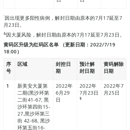
`
因出现更多阳性病例，解封日期由原本的7月17延至7
月23日。
&
因大厦风险，解封日期由原本的7月17延至7月23日。
黄码区升级为红码区名单 （更新日期：2022/7/19
18:00）
序
区域
封控日
预计解
黄码解除
号
期
封日期
日期
1
新美安大厦第
2022年
2022年
2022年7
二期(黑沙环第
6月29
7月23日
月25日
$
二街41-67, 黑
日
沙环第四街15-
27,黑沙环第三
街 42-68, 黑沙
环第五街16-