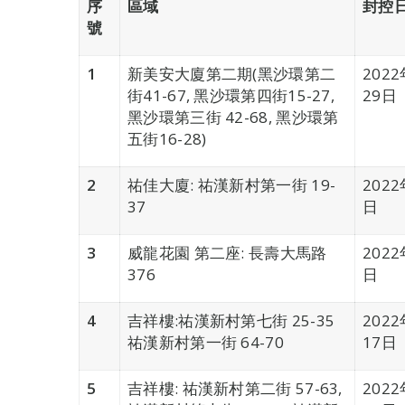
序
區域
封控
號
1
新美安大廈第二期(黑沙環第二
202
街41-67, 黑沙環第四街15-27,
29日
黑沙環第三街 42-68, 黑沙環第
五街16-28)
2
祐佳大廈: 祐漢新村第一街 19-
202
37
日
3
威龍花園 第二座: 長壽大馬路
202
376
日
4
吉祥樓:祐漢新村第七街 25-35
202
祐漢新村第一街 64-70
17日
5
吉祥樓: 祐漢新村第二街 57-63,
202