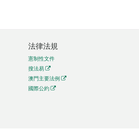
法律法規
憲制性文件
搜法易
澳門主要法例
國際公約