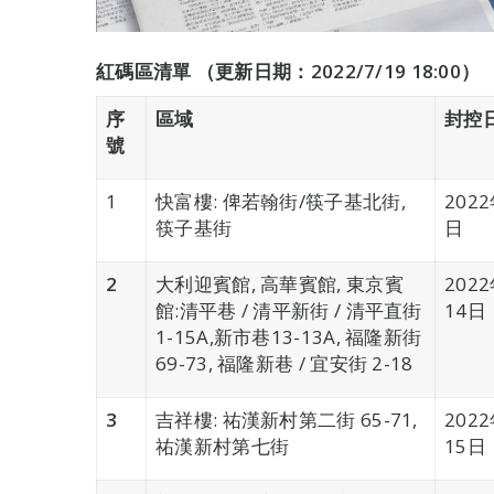
紅碼區清單 （更新日期：2022/7/19 18:00）
序
區域
封控
號
1
快富樓: 俾若翰街/筷子基北街,
202
筷子基街
日
2
大利迎賓館, 高華賓館, 東京賓
202
館:清平巷 / 清平新街 / 清平直街
14日
1-15A,新市巷13-13A, 福隆新街
69-73, 福隆新巷 / 宜安街 2-18
3
吉祥樓: 祐漢新村第二街 65-71,
202
祐漢新村第七街
15日