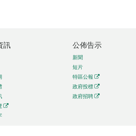
資訊
公佈告示
新聞
短片
期
特區公報
體
政府投標
訊
政府招聘
覽
字