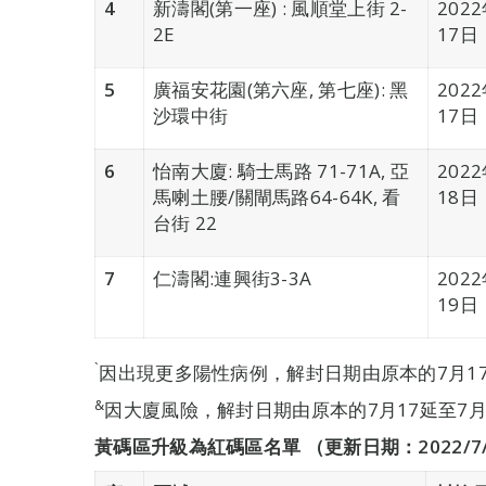
4
新濤閣(第一座) : 風順堂上街 2-
202
2E
17日
5
廣福安花園(第六座, 第七座): 黑
202
沙環中街
17日
6
怡南大廈: 騎士馬路 71-71A, 亞
202
馬喇土腰/關閘馬路64-64K, 看
18日
台街 22
7
仁濤閣:連興街3-3A
202
19日
`
因出現更多陽性病例，解封日期由原本的7月17
&
因大廈風險，解封日期由原本的7月17延至7月
黃碼區升級為紅碼區名單 （更新日期：2022/7/19