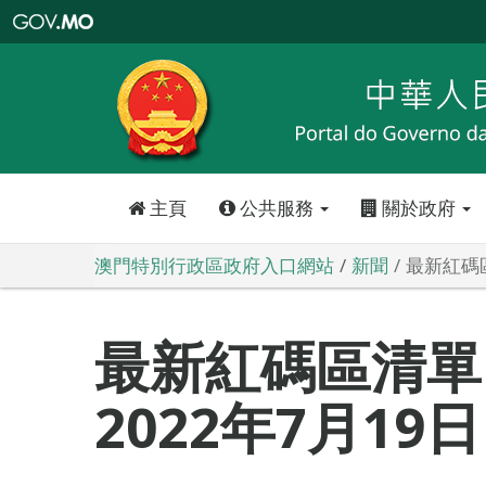
澳
門
特
別
行
政
區
政
府
入
口
網
站
主頁
公共服務
關於政府
澳門特別行政區政府入口網站
新聞
最新紅碼區
最新紅碼區清單
2022年7月19日