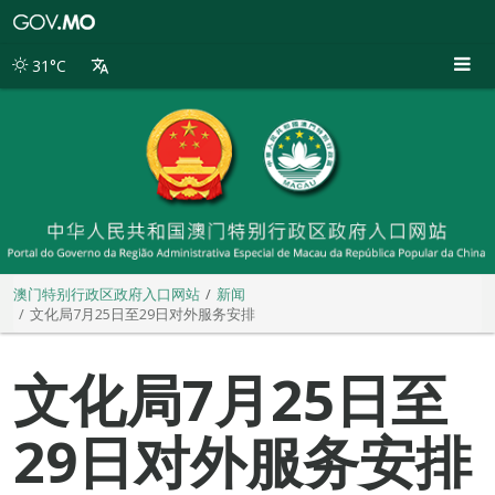
澳
门
特
31°C
别
行
政
区
政
府
入
口
网
站
澳门特别行政区政府入口网站
新闻
文化局7月25日至29日对外服务安排
文化局7月25日至
29日对外服务安排