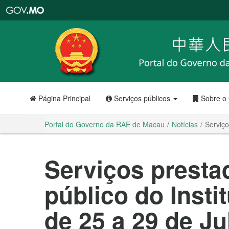
Portal
do
Governo
da
RAE
de
Macau
Página Principal
Serviços públicos
Sobre o
Portal do Governo da RAE de Macau
Notícias
Serviço
Serviços presta
público do Instit
de 25 a 29 de Ju