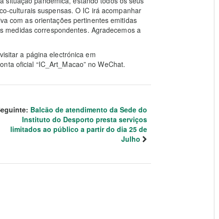
à situação pandémica, estando todos os seus
tico-culturais suspensas. O IC irá acompanhar
tiva com as orientações pertinentes emitidas
s medidas correspondentes. Agradecemos a
visitar a página electrónica em
onta oficial “IC_Art_Macao” no WeChat.
eguinte:
Balcão de atendimento da Sede do
Instituto do Desporto presta serviços
limitados ao público a partir do dia 25 de
Julho