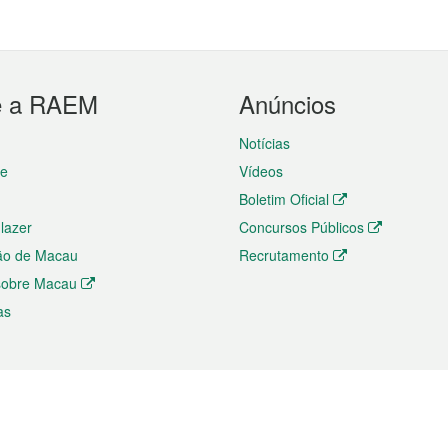
e a RAEM
Anúncios
Notícias
te
Vídeos
Boletim Oficial
 lazer
Concursos Públicos
ão de Macau
Recrutamento
 sobre Macau
as
ios e comércio
Directório