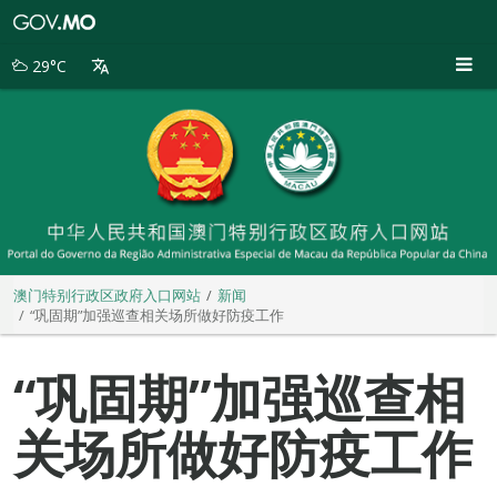
澳
门
特
29°C
别
行
政
区
政
府
入
口
网
站
澳门特别行政区政府入口网站
新闻
“巩固期”加强巡查相关场所做好防疫工作
“巩固期”加强巡查相
关场所做好防疫工作