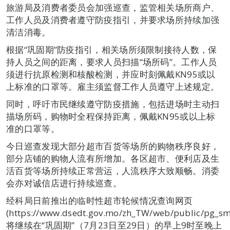
旅游局及消费者委员会加强巡查，监管相关场所商户、
工作人员及消费者遵守防疫指引，并要求场所持续加强
清洁消毒。
根据“巩固期”防疫指引，相关场所须限制接待人数，保
持人员之间的距离，要求人员扫描“场所码”。工作人员
须进行抗原检测和核酸检测，并应时刻佩戴KN95或以
上标准的口罩等。雇主须监督工作人员遵守上述规定。
同时，呼吁市民继续遵守防疫措施，包括进场时主动扫
描场所码，购物时全程保持距离，佩戴KN95或以上标
准的口罩等。
今日巡查发现大部分超市百货等场所的购物秩序良好，
部分店铺的购物人流有所增加。各区超市、便利店及生
活百货等场所持续正常营运，人流秩序大致顺畅。消委
会亦对诚信店进行持续巡查。
经科局日前推出的临时性超市轮候情况查询网页
(https://www.dsedt.gov.mo/zh_TW/web/public/pg_s
将继续在“巩固期”（7月23日至29日）的早上9时至晚上