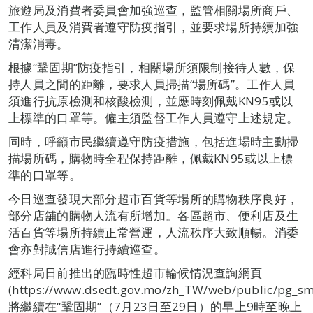
旅遊局及消費者委員會加強巡查，監管相關場所商戶、
工作人員及消費者遵守防疫指引，並要求場所持續加強
清潔消毒。
根據“鞏固期”防疫指引，相關場所須限制接待人數，保
持人員之間的距離，要求人員掃描“場所碼”。工作人員
須進行抗原檢測和核酸檢測，並應時刻佩戴KN95或以
上標準的口罩等。僱主須監督工作人員遵守上述規定。
同時，呼籲市民繼續遵守防疫措施，包括進場時主動掃
描場所碼，購物時全程保持距離，佩戴KN95或以上標
準的口罩等。
今日巡查發現大部分超市百貨等場所的購物秩序良好，
部分店舖的購物人流有所增加。各區超市、便利店及生
活百貨等場所持續正常營運，人流秩序大致順暢。消委
會亦對誠信店進行持續巡查。
經科局日前推出的臨時性超市輪候情況查詢網頁
(https://www.dsedt.gov.mo/zh_TW/web/public/pg_s
將繼續在“鞏固期”（7月23日至29日）的早上9時至晚上