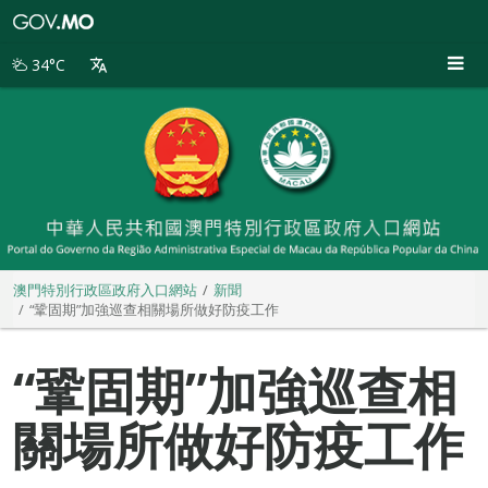
澳
門
特
34°C
別
行
政
區
政
府
入
口
網
站
澳門特別行政區政府入口網站
新聞
“鞏固期”加強巡查相關場所做好防疫工作
“鞏固期”加強巡查相
關場所做好防疫工作