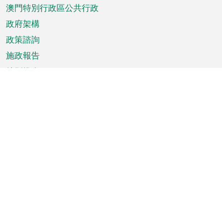
澳門特別行政區公共行政
政府架構
政策諮詢
施政報告
特別推介
澳門資訊
天氣
交通
公眾假期
文娛康體
城市資訊
澳門便覽
統計數字