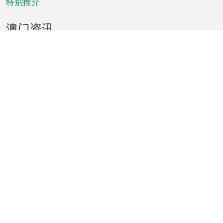
特别推介
澳门资讯
天气
交通
公众假期
文娱康体
城市资讯
澳门便览
统计数字
公布告示
新闻
短片
特区公报