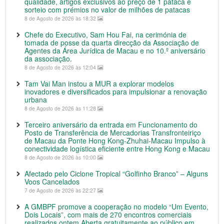
qualidade, artigos exclusivos ao preço de 1 pataca e
sorteio com prémios no valor de milhões de patacas
8 de Agosto de 2026 às 18:32
Chefe do Executivo, Sam Hou Fai, na cerimónia de
tomada de posse da quarta direcção da Associação de
Agentes da Área Jurídica de Macau e no 10.º aniversário
da associação.
8 de Agosto de 2026 às 12:04
Tam Vai Man instou a MUR a explorar modelos
inovadores e diversificados para impulsionar a renovação
urbana
8 de Agosto de 2026 às 11:28
Terceiro aniversário da entrada em Funcionamento do
Posto de Transferência de Mercadorias Transfronteiriço
de Macau da Ponte Hong Kong-Zhuhai-Macau Impulso à
conectividade logística eficiente entre Hong Kong e Macau
8 de Agosto de 2026 às 10:00
Afectado pelo Ciclone Tropical “Golfinho Branco” – Alguns
Voos Cancelados
7 de Agosto de 2026 às 22:27
A GMBPF promove a cooperação no modelo “Um Evento,
Dois Locais”, com mais de 270 encontros comerciais
realizados ontem Aberta gratuitamente ao público em