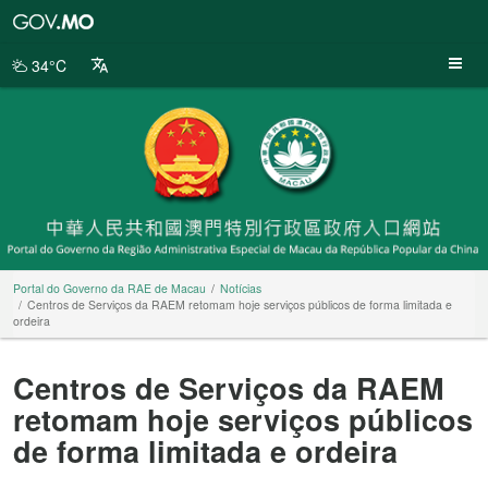
Portal
do
Governo
34°C
da
RAE
de
Macau
Portal do Governo da RAE de Macau
Notícias
Centros de Serviços da RAEM retomam hoje serviços públicos de forma limitada e
ordeira
Centros de Serviços da RAEM
retomam hoje serviços públicos
de forma limitada e ordeira