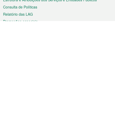
Consulta de Políticas
Relatório das LAG
Promoções especiais
Sobre a RAEM
Tempo
Transporte
Feriados
Cultura e lazer
Informação de Macau
Ficheiro sobre Macau
Estatísticas
Anúncios
Notícias