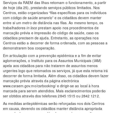
Serviços da RAEM das Ilhas retomam o funcionamento, a partir
de hoje (dia 25), prestando serviços públicos limitados. Nos
Centros, estão organizadas “filas específicas para os indivíduos
com código de saúde amarelo” e os cidadãos devem manter
entre si um metro de distância nas filas. Ao mesmo tempo, os
trabalhadores
in loco
prestam apoio nos procedimentos de
marcação prévia e impressão do código de saúde, caso os
cidadãos precisem de ajuda. Entretanto, as operações nos
Centros estão a decorrer de forma ordenada, com as pessoas a
demonstrarem boa cooperação.
Em articulação com a prevenção epidémica e a fim de evitar
aglomerações, o Instituto para os Assuntos Municipais (IAM)
apela aos cidadãos para não tratarem de assuntos menos
urgentes logo que retomados os serviços, já que esta retoma irá
decorrer de forma limitada. Além disso, os cidadãos devem fazer
marcação prévia através da página electrónica
www.csraem.gov.mo/csrbooking/ e dirigir-se ao local à hora
marcada para serem atendidos. Mais esclarecimentos poderão
ser obtidos através dos telefones 2845 1515 ou 2842 1212.
As medidas antiepidémicas serão reforçadas nos dois Centros
em causa, devendo os cidadãos manter distância apropriada