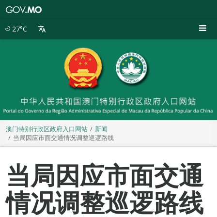
澳
门
特
27°C
别
行
政
区
政
府
入
口
网
站
澳门特别行政区政府入口网站
新闻
当局因应市面交通情况调整巡逻路线
当局因应市面交通
情况调整巡逻路线