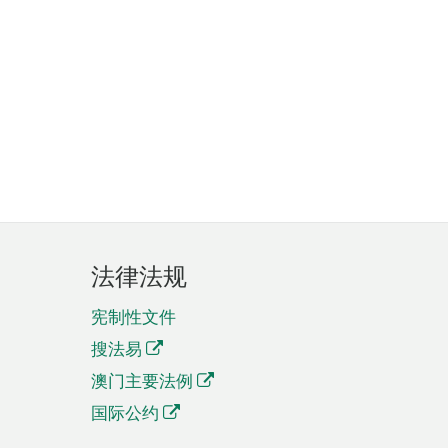
法律法规
宪制性文件
搜法易
澳门主要法例
国际公约