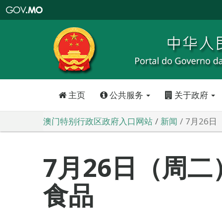
澳
门
特
别
行
政
区
政
府
入
口
网
站
主页
公共服务
关于政府
澳门特别行政区政府入口网站
新闻
7月26
7月26日（周
食品