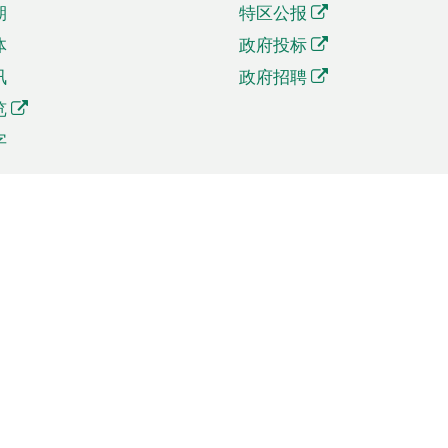
期
特区公报
体
政府投标
讯
政府招聘
览
字
及贸易
相关连结
资
手机应用程序目录
贸会展
社交媒体目录
商机和服务
专题网站目录
讯
RSS订阅目录
权
表格下载
政公职局