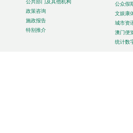
公共部门及其他机构
公众假
政策咨询
文娱康
施政报告
城市资
特别推介
澳门便
统计数
来澳旅游
商务
计划行程
贸易投
观光
澳门经
娱乐休闲
中小企
购物
市场资
节日盛事
知识产
网
网
页
使用条款
私隐声明
协调机构：澳门特别行政区行