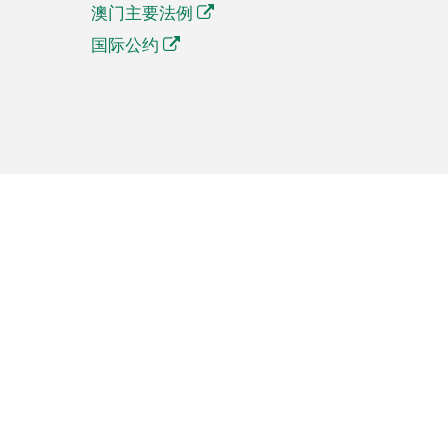
澳门主要法例
国际公约
繁體中文
簡体中文
Português
English