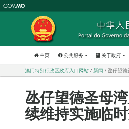
澳
门
特
别
行
政
区
政
府
入
口
网
站
主页
公共服务
关于政府
澳门特别行政区政府入口网站
新闻
氹仔望德
氹仔望德圣母湾
续维持实施临时