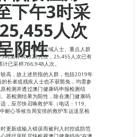
至下午3时采
25,455人次
 呈阴性
调中心）表示，重点区域人士、重点人群
采样90,323人次，25,455人次已有
计已采样766,948人次。
较高，故上述所指的人群，包括2019年
顾的长者或残疾人士也不获豁免，均需参
抗原检测并透过澳门健康码申报检测结
测。若检测结果为阳性，除在澳门健康码
适，应尽快召唤救护车（电话：119、
留在家中耐心等候当局安排的救护车运送至检
及时更新或输入错误而被列入封控或防范
心呼吁居民尽快检视澳门健康码内“在澳