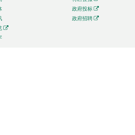
体
政府投标
讯
政府招聘
览
字
及贸易
相关连结
资
手机应用程序目录
贸会展
社交媒体目录
商机和服务
专题网站目录
讯
RSS订阅目录
权
表格下载
政公职局