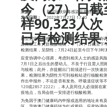
今（27）日截
来源：
新型冠状病毒感染应变协调中心
样90,323人次 
发布日期：
2022年7月27日 17:40
已有检测结果
新型冠状病毒感染应变协调中心（下称应变协
及离家工作人群核酸检测，今（27）日截至下午3时
检测结果，呈阴性；7月24日起至今日下午3时累
应变协调中心强调，考虑到相关人士的感染风险
7月1日之后出生的婴幼儿、不良于行且需人照
与核检；此外，亦提醒出门前须进行一次快速
果，检测结果为阴性方可到核检站进行核酸检
作出申报外，不论是否有发热、呼吸道症状等不
120或2857 2222），本人及同住人必须
疫地点，当局会统一安排进行核酸检测。
为免因于澳门健康码内申报或选用的地址未有
区，导致澳门健康码转为红或黄码，应变协调中