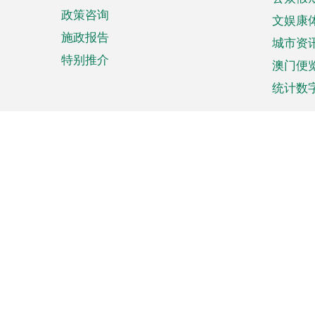
政策咨询
文娱康
施政报告
城市资
特别推介
澳门便
统计数
来澳旅游
商务
计划行程
贸易投
观光
澳门经
娱乐休闲
中小企
购物
市场资
节日盛事
知识产
网
网
页
使用条款
私隐声明
协调机构：澳门特别行政区行
站
脚