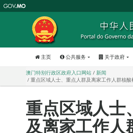
澳
门
特
别
行
政
区
政
府
入
口
网
站
主页
公共服务
关于政府
澳门特别行政区政府入口网站
新闻
重点区域人士、重点人群及离家工作人群核酸检测 
重点区域人士
及离家工作人